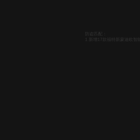
防盗匹配：
1.新增17款福特新蒙迪欧