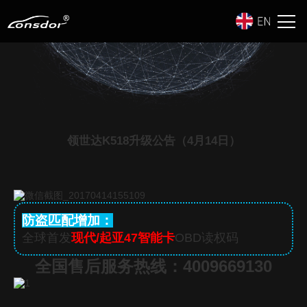
领世达K518升级公告（4月14日）
防盗匹配增加：
全球首发
现代/起亚47智能卡
OBD读权码
全国售后服务热线：4009669130